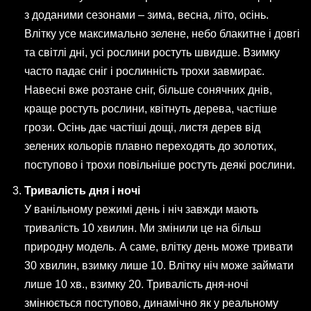
з доданими сезонами – зима, весна, літо, осінь.
Влітку усе максимально зелене, небо блакитне і довгі
та світлі дні, усі рослини ростуть швидше. Взимку
часто падає сніг і рослинність трохи завмирає.
Навесні вже розтане сніг, більше сонячних днів,
краще ростуть рослини, квітнуть дерева, частіше
грози. Осінь дає частіші дощі, листя дерев від
зелених кольорів плавно переходять до золотих,
поступово і трохи повільніше ростуть деякі рослини.
Тривалість дня і ночі
У ванільному режимі день і ніч завжди мають
тривалість 10 хвилин. Ми змінили це на більш
природну модель. А саме, влітку день може тривати
30 хвилин, взимку лише 10. Влітку ніч може займати
лише 10 хв., взимку 20. Тривалість дня-ночі
змінюється поступово, динамічно як у реальному