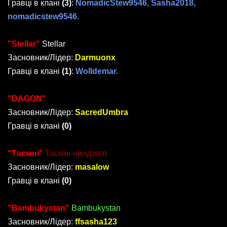
Гравці в клані
(3)
:
NomadicStew9546, Sasha2018,
nomadicstew9546.
"Stellar"
Stellar
Засновник/Лідер:
Darmuonx
Гравці в клані
(1)
:
Wolldemar.
"DAGON"
DAGON
Засновник/Лідер:
SacredUmbra
Гравці в клані
(0)
"Таємні"
Таємні-ниндзяго
Засновник/Лідер:
masalow
Гравці в клані
(0)
"Bambukystan"
Bambukystan
Засновник/Лідер:
ffsasha123