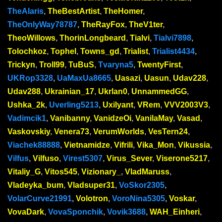
TheAlaris
,
TheBestArtist
,
TheHomer
,
TheOnlyWay78787
,
TheRayFox
,
TheV1ter
,
TheoWillows
,
ThorinLongbeard
,
Tialvi
,
Tialvi7898
,
Tolochkoz
,
Tophel
,
Towns_gd
,
Trialist
,
Trialist4434
,
Trickyn
,
Troll99
,
TuBuS
,
Tvaryna5
,
TwentyFirst
,
UKRop3328
,
UaMaxUa8665
,
Uasazi
,
Uasun
,
Udav228
,
Udav288
,
Ukrainian_17
,
Ukrlan0
,
UnnammedGG
,
Ushka_2k
,
Uverling5213
,
Uxilyant
,
VRem
,
VVV2003V3
,
Vadimcik1
,
Vanibanny
,
VanidzeOi
,
VanilaMay
,
Vasad
,
Vaskovskiy
,
Venera73
,
VerumWorlds
,
VesTern24
,
Viachek88888
,
Vietnamidze
,
Vifrili
,
Vika_Mon
,
Vikussia
,
Vilfus
,
Vilfuso
,
Virest5307
,
Virus_Sever
,
Viserone5217
,
Vitaliy_G
,
Vitos545
,
Vizionary_
,
VladMaruss
,
Vladeyka_bum
,
Vladsuper31
,
VoSkor2305
,
VolarCurve21991
,
Volotron
,
VoroNina5305
,
Voskar
,
VovaDark
,
VovaSponchik
,
Vovik3688
,
WAH_Einheri
,