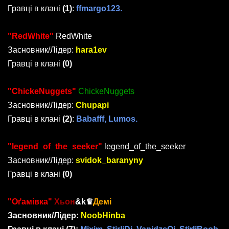
Гравці в клані
(1)
:
ffmargo123.
"RedWhite"
RedWhite
Засновник/Лідер:
hara1ev
Гравці в клані
(0)
"ChickeNuggets"
ChickeNuggets
Засновник/Лідер:
Chupapi
Гравці в клані
(2)
:
Babafff, Lumos.
"legend_of_the_seeker"
legend_of_the_seeker
Засновник/Лідер:
svidok_baranyny
Гравці в клані
(0)
"Оґамівка"
Хьон
&k
♛
Демі
Засновник/Лідер:
NoobHinba