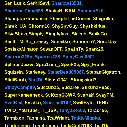
Ser_Lutik
,
SerhiiSavi
,
Shadow13531
,
Shadow_Dima586
,
ShaitaH_BAN
,
ShamanSkif
,
Shampunzhumaisin
,
SheepInTheCorner
,
Shegolka
,
Shrek_UA
,
Shtorm16
,
ShySpyGuy
,
Shyshkirius
,
SilvaShow
,
Simply
,
Simplyfuze
,
Sleech
,
SmileGo_
,
SmithTM
,
So_creepy
,
Sone4ko
,
SonormaY
,
Sorolday
,
SosiskaMinator
,
SovanOFF
,
Spa1nTy
,
Spark25
,
Sparrou228rr
,
Sparrou288
,
SpinyCast8601
,
SplinterJaizer
,
Spra1zen_
,
Spxrk25
,
Spy_Frank
,
Squizein
,
Starleeey
,
StelarBead05067
,
StepanGigatron
,
StirliBoob
,
StirliDi
,
Stiven2341
,
Stongwind3
,
StripyCamp09
,
Succubaa
,
Sudarek
,
SukunaRead
,
SuperKamesheck
,
SvKtopGGWP
,
Svartalf
,
SvayTM
,
SvetBeit
,
Sviatko
,
SviriTim8102
,
SwiftByte
,
TEHb
,
TWIO_YouTube_
,
T_1SK
,
Tany224603
,
Taras456
,
Tarmixon
,
Tasmina
,
TeaWright
,
TeddyMiqpka
,
Tenderlingg
,
Tenebreuxs
,
TeslaCraft1103
,
Test1k
,