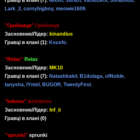
Гравці в клані
(7)
:
Mixim, StirliDi, VanidzeOi, StirliBoob,
Lark_2, cornybigboy, meowie1609.
"Грибниця"
Грибниця
Засновник/Лідер:
kinandius
Гравці в клані
(1)
:
Ksusfo.
"Relax"
Relax
Засновник/Лідер:
MK10
Гравці в клані
(7)
:
Natashkalol, B1dolaga, ofNoble,
tanysha, lYmirl, BUGOR, TwentyFirst.
"Inferno"
&oInferno
Засновник/Лідер:
Inf_ii
Гравці в клані
(0)
"sprunki"
sprunki