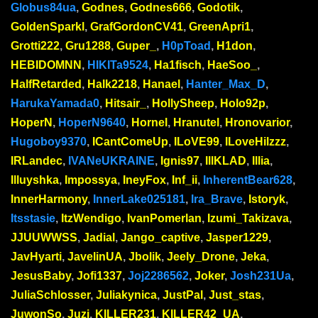
Globus84ua
,
Godnes
,
Godnes666
,
Godotik
,
GoldenSparkl
,
GrafGordonCV41
,
GreenApri1
,
Grotti222
,
Gru1288
,
Guper_
,
H0pToad
,
H1don
,
HEBIDOMNN
,
HIKITa9524
,
Ha1fisch
,
HaeSoo_
,
HalfRetarded
,
Halk2218
,
Hanael
,
Hanter_Max_D
,
HarukaYamada0
,
Hitsair_
,
HollySheep
,
Holo92p
,
HoperN
,
HoperN9640
,
Hornel
,
Hranutel
,
Hronovarior
,
Hugoboy9370
,
ICantComeUp
,
ILoVE99
,
ILoveHilzzz
,
IRLandec
,
IVANeUKRAINE
,
Ignis97
,
IllKLAD
,
Illia
,
Illuyshka
,
Impossya
,
IneyFox
,
Inf_ii
,
InherentBear628
,
InnerHarmony
,
InnerLake025181
,
Ira_Brave
,
Istoryk
,
Itsstasie
,
ItzWendigo
,
IvanPomerlan
,
Izumi_Takizava
,
JJUUWWSS
,
Jadial
,
Jango_captive
,
Jasper1229
,
JavHyarti
,
JavelinUA
,
Jbolik
,
Jeely_Drone
,
Jeka
,
JesusBaby
,
Jofi1337
,
Joj2286562
,
Joker
,
Josh231Ua
,
JuliaSchlosser
,
Juliakynica
,
JustPal
,
Just_stas
,
JuwonSo
,
Juzi
,
KILLER231
,
KILLER42_UA
,