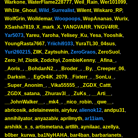
Warkone
,
WaterFlame228777
,
Weil_Rain
,
Wer101099
,
Wh1te_Ghoul
,
Wild_Surrealist
,
Wilent
,
Wiskaro_RP
,
WolfGrin
,
Wolldemar
,
Woopoops
,
WopAnanas
,
Wurix
,
XSasha7819
,
X_mark_X
,
YANGVARR
,
YNGV4RR
,
Yar5073
,
Yareu
,
Yaroha
,
Yelisey_Ku
,
Yesa
,
Yooshik
,
YoungRasta7667
,
Yriichi9103
,
YuraTL30_04sus
,
Yuri260215
,
ZIIK
,
Zaytsuhin
,
ZeroGraos
,
ZeroSuol
,
Zero_hf
,
Zlotik
,
Zodchyi
,
ZombieKenny
,
_Afina_
,
_Aoris_
,
_BohdanN2_
,
_Broder_
,
_By
,
_Creeper_06
,
_Darksin_
,
_EgOr4iK_2079
,
_Fixterr_
,
_SonLu_
,
_Super_Anonim_
,
_Vika55555_
,
_ZGDX_Cattt
,
_ZGDX_satana
,
_Zhurav3l_
,
_ZuKs_
,
__Arti__
,
__JohnWalker__
,
_mk4_
,
_nico_robin
,
_qwe__
,
abricosik
,
adelaineweis
,
airyluv
,
alienok12
,
andpu31
,
annihilyator
,
anyazabiv
,
aprilmyth
,
ar11iam
,
arshikk_s_s
,
artismetana
,
artllih
,
aynilaac
,
azellya
,
b0ber_kurwa
,
ba1NyHAHA
,
bar4ban
,
barbarianets
,