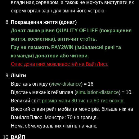
влади над сервером, а також не можуть виступати як
окремі організації для зміни його устрою.
Покращення життя (донат)
Донат лише рівня QUALITY OF LIFE (покращення
життя, косметика), анти-чит стоїть.
Гру не ламають PAY2WIN (імбалансні речі та
команди) донатери або читери.
Опис донатних можливостей на ВайтЛист.
Ліміти
Відстань огляду (
view-distance
) = 16.
Відстань механік геймплея (
simulation-distance
) = 10.
Великий світ,
розмір мапи 80 тис на 80 тис блоків
.
Високий спавн рейт мобів та монстрів, більше ніж на
ВаніллаПлюс. Монстри: 70 на гравця.
Нема обмежувальних лімітів на чанк.
ВАЙП