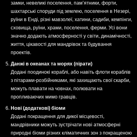
замки, невеликі поселення, пам’ятники, форти,
шахтарські споруди під землею, поселення в Незері,
руїни в Енді, різні мавзолеї, хатини, садиби, кемпінги,
сховища, руїни, храми, поселення, ферми. Усі вони
значно додають атмосферності у світи, динамічності,
життя, цікавості для мандрівок та будування
проектів.
Данжі в океанах та морях (пірати)
Додані поодинокі кораблі, або навіть флоти кораблів
з пітарами-розбійниками, які захищають свої скарби,
можуть плавати на човнах, полювати на
пропливаючих мимо гравців.
Нові (додаткові) біоми
Додані покращення для дикої місцевості,
мандрівники можуть зустрічати нові атмосферні
природні біоми різних кліматичних зон з покращеною