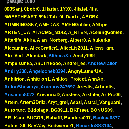
Гравців: 1000
090Sanj
,
0bobr0
,
1Harter
,
1YX0
,
4itatel
,
4tis
,
5WEETHEART
,
69kkTsh
,
9l_Dav1d
,
ABOBA
,
ADMIRINGSKY
,
AMEDAX
,
AMENGalileo
,
ANhpe
,
ARTEN_UA
,
ATACMS_M142
,
A_RTEN
,
AcelengGames
,
Afterlife
,
Akira
,
Alan_Norberg
,
Alberr0
,
Albukerka
,
Alecamino
,
AliceCrafter1
,
AliceLis2011
,
Aliens_gm
,
Alo_Ver1
,
Alondark
,
AltheeaXo
,
Amity1991
,
Ampelsunka
,
AnDriYkooo
,
Andrei_es
,
AndrewTailor
,
Andriy338
,
Angelochek8394
,
AngryLamerUA
,
Anhitrion
,
Anhitrion1
,
Anktos_Project
,
AnnAn
,
AntonSheverya
,
Antonov243697
,
Arestis
,
Arhontis
,
Arisanna8022
,
ArisannaD
,
Aristess
,
Arkhifei
,
ArtPro06
,
Artem
,
Artem3Drila
,
Aryt_grel
,
Asazi
,
Astral_Vanguard
,
Auroranc
,
B1dolaga
,
BG3911
,
BKFraer
,
BONUS09
,
BR_Kara
,
BUGOR
,
Babafff
,
Bandera007
,
Bankaa8837
,
Baton_36
,
BayWay
,
Bedwarser1
,
BenardoSS3144
,