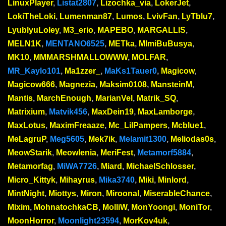
LinuxPlayer
,
Listat2807
,
Lizochka_via
,
LokerJet
,
LokiTheLoki
,
Lumenman87
,
Lumos
,
LvivFan
,
LyTblu7
,
LyublyuLoley
,
M3_erio
,
MAPEBO
,
MARGALLIS
,
MELN1K
,
MENTANO6525
,
METka
,
MImiBuBusya
,
MK10
,
MMMARSHMALLOWWW
,
MOLFAR
,
MR_Kaylo101
,
Ma1zzer_
,
MaKs1Tauer0
,
Magicow
,
Magicow666
,
Magnezia
,
Maksim0108
,
MansteinM
,
Mantis
,
MarchEnough
,
MarianVel
,
Matrik_SQ
,
Matrixium
,
Matvik456
,
MaxDein19
,
MaxLamborge
,
MaxLotus
,
MaximFreaaze
,
Mc_LilPampers
,
Mcblue1
,
MeLagruP
,
Meg5605
,
Mek7ik
,
Melamit1300
,
Meliodas0s
,
MeowStarik
,
Meowlenia
,
MeriFest
,
Metamorf5884
,
Metamorfag
,
MiWA7726
,
Miard
,
MichaelSchlosser
,
Micro_Kittyk
,
Mihayrus
,
Mika3740
,
Miki
,
Minlord
,
MintNight
,
Miottys
,
Miron
,
Miroonal
,
MiserableChance
,
Mixim
,
MohnatochkaCB
,
MolliW
,
MonYoongi
,
MoniTor
,
MoonHorror
,
Moonlight23594
,
MorKov4uk
,