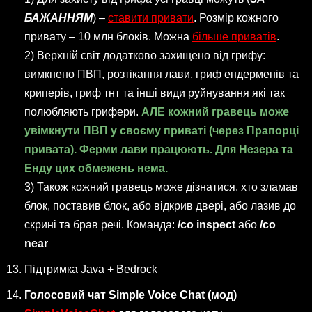
БАЖАННЯМ
) –
ставити привати
. Розмір кожного
привату – 10 млн блоків. Можна
більше приватів
.
2) Верхній світ додатково захищено від грифу:
вимкнено ПВП, розтікання лави, гриф ендерменів та
криперів, гриф тнт та інші види руйнування які так
полюбляють грифери.
АЛЕ кожний гравець може
увімкнути ПВП у своєму приваті (через Прапорці
привата). Ферми лави працюють. Для Незера та
Енду цих обмежень нема.
3) Також кожний гравець може дізнатися, хто зламав
блок, поставив блок, або відкрив двері, або лазив до
скрині та брав речі. Команда:
/co inspect
або
/co
near
Підтримка Java + Bedrock
Голосовий чат Simple Voice Chat (мод)