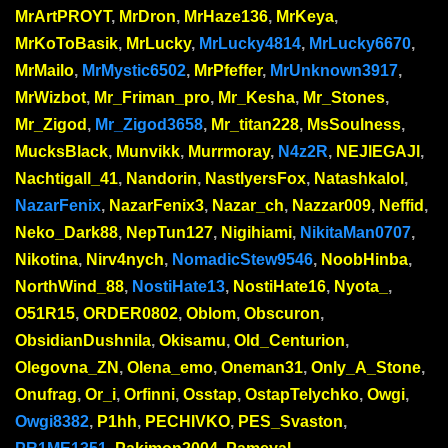
MrArtPROYT
,
MrDron
,
MrHaze136
,
MrKeya
,
MrKoToBasik
,
MrLucky
,
MrLucky4814
,
MrLucky6670
,
MrMailo
,
MrMystic6502
,
MrPfeffer
,
MrUnknown3917
,
MrWizbot
,
Mr_Friman_pro
,
Mr_Kesha
,
Mr_Stones
,
Mr_Zigod
,
Mr_Zigod3658
,
Mr_titan228
,
MsSoulness
,
MucksBlack
,
Munvikk
,
Murrmoray
,
N4z2R
,
NEJlEGAJl
,
Nachtigall_41
,
Nandorin
,
NastlyersFox
,
Natashkalol
,
NazarFenix
,
NazarFenix3
,
Nazar_ch
,
Nazzar009
,
Neffid
,
Neko_Dark88
,
NepTun127
,
Nigihiami
,
NikitaMan0707
,
Nikotina
,
Nirv4nych
,
NomadicStew9546
,
NoobHinba
,
NorthWind_88
,
NostiHate13
,
NostiHate16
,
Nyota_
,
O51R15
,
ORDER0802
,
Oblom
,
Obscuron
,
ObsidianDushnila
,
Okisamu
,
Old_Centurion
,
Olegovna_ZN
,
Olena_emo
,
Oneman31
,
Only_A_Stone
,
Onufrag
,
Or_i
,
Orfinni
,
Osstap
,
OstapTelychko
,
Owgi
,
Owgi8382
,
P1hh
,
PECHIVKO
,
PES_Svaston
,