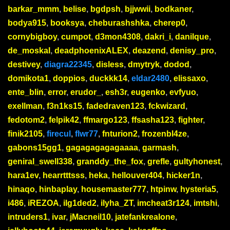
barkar_mmm
,
belise
,
bgdpsh
,
bjjwwii
,
bodkaner
,
bodya915
,
booksya
,
cheburashshka
,
cherep0
,
cornybigboy
,
cumpot
,
d3mon4308
,
dakri_i
,
danilque
,
de_moskal
,
deadphoenixALEX
,
deazend
,
denisy_pro
,
destivey
,
diagra22345
,
disless
,
dmytryk
,
dodod
,
domikota1
,
doppios
,
duckkk14
,
eldar2480
,
elissaxo
,
ente_blin
,
error
,
erudor_
,
esh3r
,
eugenko
,
evfyuo
,
exellman
,
f3n1ks15
,
fadedraven123
,
fckwizard
,
fedotom2
,
felpik42
,
ffmargo123
,
ffsasha123
,
fighter
,
finik2105
,
firecul
,
flwr77
,
fnturion2
,
frozenbl4ze
,
gabons15gg1
,
gagagagagagaaaa
,
garmash
,
geniral_swell338
,
granddy_the_fox
,
grefle
,
gultyhonest
,
hara1ev
,
hearrtttsss
,
heka
,
hellouver404
,
hicker1n
,
hinaqo
,
hinbaplay
,
housemaster777
,
htpinw
,
hysteria5
,
i486
,
iREZOA
,
ilg1ded2
,
ilyha_ZT
,
imcheat3r124
,
imtshi
,
intruders1
,
ivar
,
jMacneil10
,
jatefankrealone
,