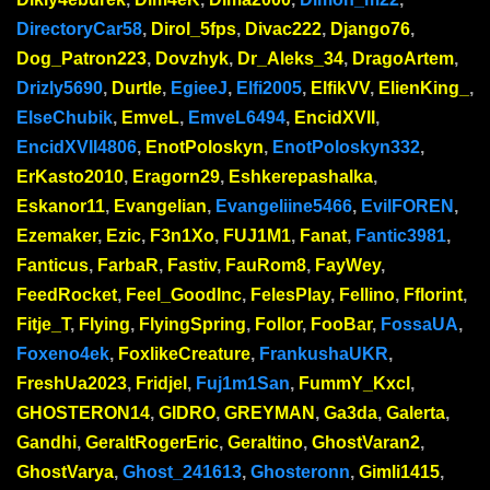
DirectoryCar58
,
Dirol_5fps
,
Divac222
,
Django76
,
Dog_Patron223
,
Dovzhyk
,
Dr_Aleks_34
,
DragoArtem
,
Drizly5690
,
Durtle
,
EgieeJ
,
Elfi2005
,
ElfikVV
,
ElienKing_
,
ElseChubik
,
EmveL
,
EmveL6494
,
EncidXVII
,
EncidXVII4806
,
EnotPoloskyn
,
EnotPoloskyn332
,
ErKasto2010
,
Eragorn29
,
Eshkerepashalka
,
Eskanor11
,
Evangelian
,
Evangeliine5466
,
EvilFOREN
,
Ezemaker
,
Ezic
,
F3n1Xo
,
FUJ1M1
,
Fanat
,
Fantic3981
,
Fanticus
,
FarbaR
,
Fastiv
,
FauRom8
,
FayWey
,
FeedRocket
,
Feel_GoodInc
,
FelesPlay
,
Fellino
,
Fflorint
,
Fitje_T
,
Flying
,
FlyingSpring
,
Follor
,
FooBar
,
FossaUA
,
Foxeno4ek
,
FoxlikeCreature
,
FrankushaUKR
,
FreshUa2023
,
Fridjel
,
Fuj1m1San
,
FummY_Kxcl
,
GHOSTERON14
,
GIDRO
,
GREYMAN
,
Ga3da
,
Galerta
,
Gandhi
,
GeraltRogerEric
,
Geraltino
,
GhostVaran2
,
GhostVarya
,
Ghost_241613
,
Ghosteronn
,
Gimli1415
,