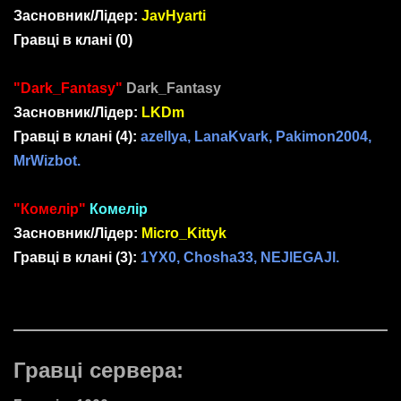
Засновник/Лідер:
JavHyarti
Гравці в клані
(0)
"Dark_Fantasy"
Dark_Fantasy
Засновник/Лідер:
LKDm
Гравці в клані
(4)
:
azellya, LanaKvark, Pakimon2004,
MrWizbot.
"Комелір"
Комелір
Засновник/Лідер:
Micro_Kittyk
Гравці в клані
(3)
:
1YX0, Chosha33, NEJlEGAJl.
Гравці сервера: