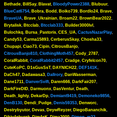
Bethade
,
BillSay
,
Blavat
,
BloodyPower2388
,
Blubuur
,
BlueCat6754
,
Bobra
,
Bodd
,
Boiko739
,
Bordlo24
,
Brave
,
BraveUA
,
Brave_Ukrainian
,
Broam22
,
BrownBear2022
,
Brytalisk
,
Btcclab
,
Btcclab333
,
Builder3000lvl
,
Bulochkq
,
Bursa_Pastoris
,
CES_UA
,
CactusNazarPlay
,
Candy53
,
Carma15893
,
CerberusSkay
,
Chosha33
,
Chupapi
,
Ciao73
,
Cipin
,
CitrousBanjo
,
CitrousBanjo810
,
ClothingMoth457
,
Cody_2787
,
CoralRabbit
,
CoralRabbit2457
,
Cradge
,
Cryfelcon70
,
CuteKoPC
,
D1sGusSsT
,
DAYNICH22
,
DEF141K
,
DaCh47
,
Dadawasa3
,
Dallrory
,
DanWasserman
,
Dane1711
,
DanverSvift
,
Daren666
,
DarkFair207
,
DarkFireDID
,
Darmuonx
,
DasVentur
,
Death
,
Death_lighty
,
DekarDp
,
Demiant9419
,
Demoneko9856
,
DenB130
,
Dendi_Pudge
,
Denis59353
,
Denworc
,
Destrybyutor
,
Devas
,
DeywReyzer
,
DiegoBananchik
,
Dikiy4eburek
,
Dim4eK
,
Dima2000
,
Dimon_m22
,