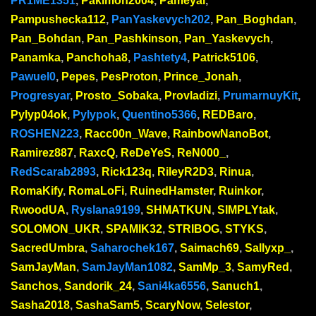
PR1ME1351
,
Pakimon2004
,
Pameyal
,
Pampushecka112
,
PanYaskevych202
,
Pan_Boghdan
,
Pan_Bohdan
,
Pan_Pashkinson
,
Pan_Yaskevych
,
Panamka
,
Panchoha8
,
Pashtety4
,
Patrick5106
,
Pawuel0
,
Pepes
,
PesProton
,
Prince_Jonah
,
Progresyar
,
Prosto_Sobaka
,
Provladizi
,
PrumarnuyKit
,
Pylyp04ok
,
Pylypok
,
Quentino5366
,
REDBaro
,
ROSHEN223
,
Racc00n_Wave
,
RainbowNanoBot
,
Ramirez887
,
RaxcQ
,
ReDeYeS
,
ReN000_
,
RedScarab2893
,
Rick123q
,
RileyR2D3
,
Rinua
,
RomaKify
,
RomaLoFi
,
RuinedHamster
,
Ruinkor
,
RwoodUA
,
Ryslana9199
,
SHMATKUN
,
SIMPLYtak
,
SOLOMON_UKR
,
SPAMIK32
,
STRIBOG
,
STYKS
,
SacredUmbra
,
Saharochek167
,
Saimach69
,
Sallyxp_
,
SamJayMan
,
SamJayMan1082
,
SamMp_3
,
SamyRed
,
Sanchos
,
Sandorik_24
,
Sani4ka6556
,
Sanuch1
,
Sasha2018
,
SashaSam5
,
ScaryNow
,
Selestor
,