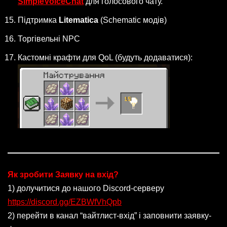
SimpleVoiceChat
для голосового чату.
Підтримка
Litematica
(Schematic модів)
Торгівельні NPC
Кастомні крафти для QoL (будуть додаватися):
Як зробити Заявку на вхід?
1) долучитися до нашого Discord-серверу
https://discord.gg/EZBWfVhQpb
2) перейти в канал “вайтлист-вхід” і заповнити заявку-