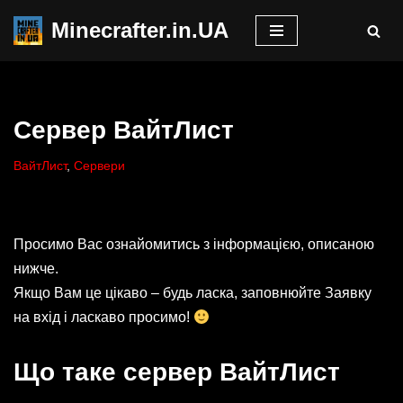
Minecrafter.in.UA
Перейти
до
вмісту
Сервер ВайтЛист
ВайтЛист
,
Сервери
Просимо Вас ознайомитись з інформацією, описаною
нижче.
Якщо Вам це цікаво – будь ласка, заповнюйте Заявку
на вхід і ласкаво просимо!
Що таке сервер ВайтЛист