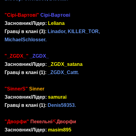
"Сірі-Вартові"
Сірі-Вартові
Засновник/Лідер:
Leliana
Гравці в клані
(3)
:
Linador, KILLER_TOR,
MichaelSchlosser.
"_ZGDX_"
_ZGDX_
Засновник/Лідер:
_ZGDX_satana
Гравці в клані
(1)
:
_ZGDX_Cattt.
"SinnerS"
Sinner
Засновник/Лідер:
samurai
Гравці в клані
(1)
:
Denis59353.
"Дворфи"
Пекельні
⛏
Дворфи
Засновник/Лідер:
masim895