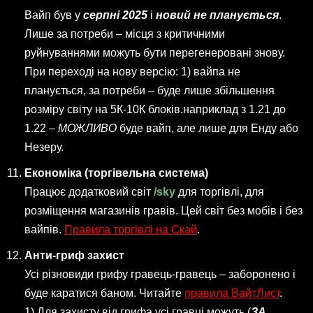
Вайп був у
серпні 2025
і
новий не планується
.
Лише за потреби – місця з критичними
руйнуваннями можуть бути перегенеровані знову.
При переході на нову версію: 1) вайпа не
планується, за потреби – буде лише збільшення
розміру світу на 5К-10К блоків.наприклад з 1.21 до
1.22 –
МОЖЛИВО
буде вайп, але лише для Енду або
Незеру.
Економіка (торгівельна система)
Працює додатковий світ
/sky
для торгівлі, для
розміщення магазинів гравів. Цей світ без мобів і без
вайпів.
Правила торгівлі на Скай
.
Анти-гриф захист
Усі різновиди грифу гравець-гравець – заборонено і
буде каратися баном. Читайте
правила ВайтЛист
.
1) Для захисту від грифа усі гравці можуть (
ЗА