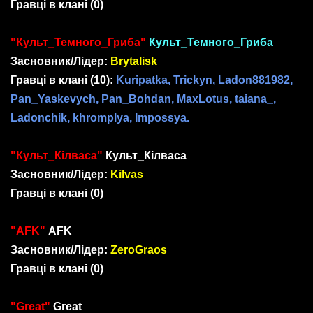
Гравці в клані
(0)
"Культ_Темного_Гриба"
Культ_Темного_Гриба
Засновник/Лідер:
Brytalisk
Гравці в клані
(10)
:
Kuripatka, Trickyn, Ladon881982,
Pan_Yaskevych, Pan_Bohdan, MaxLotus, taiana_,
Ladonchik, khromplya, Impossya.
"Культ_Кілваса"
Культ_Кілваса
Засновник/Лідер:
Kilvas
Гравці в клані
(0)
"AFK"
AFK
Засновник/Лідер:
ZeroGraos
Гравці в клані
(0)
"Great"
Great