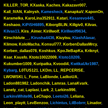
KILLER_TOR
,
KXaska
,
Kaches
,
Kakazavr007
,
Kall_IVAN
,
Kalnysh
,
Kamesheck
,
KanapkaV
,
KaponOn
,
Karamelka
,
KaroLina352911
,
Katari
,
Kesarevo445
,
Keshaoo
,
KiPiSH6895
,
KiborgBLIN
,
Killgiv0
,
Kilvas
,
Kilvas13
,
Kira_Aimer
,
Kirillwolf
,
Kirillwolf9634
,
Kirschblute__
,
Kirusha4436
,
Kiuytsu
,
KlashAlasar
,
Klimow
,
KoloMacha
,
Konsul777
,
KorbenDallasMrcy
,
Korben_dallas076
,
Koshkus
,
KpoJIeBapKa
,
Kriknyt
,
Ksar
,
Ksusfo
,
Ktoto10022009
,
Ktoto10209
,
Kukumber1009
,
Kuripatka
,
Kvoodi4
,
KwitkaUkr1987
,
Kybarg
,
L0TUS121
,
LKDm
,
LL_REPCERISE
,
LWOWSKI
,
L_Fone
,
LaBlonde
,
LadkoUA
,
Ladon881982
,
Ladonchik
,
Lamras
,
LanaKvark
,
Lanely_cat
,
Laplasi
,
Lark_2
,
Larkins996
,
LarkinsWhite96
,
LeChapo
,
Leetoi26
,
Leliana
,
Leon_playtt
,
LevBenzoo
,
Lichintus
,
LilBobrrr
,
Linador
,