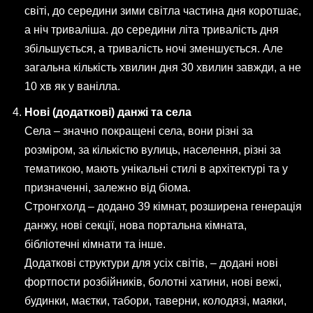
світі, до середини зими світла частина дня коротшає,
а ніч триваліша. до середини літа тривалість дня
збільшується, а тривалість ночі зменшується. Але
загальна кількість хвилин дня 30 хвилин завжди, а не
10 хв як у ванілла.
Нові (додаткові) данжі та села
Села – значно покращені села, вони різні за
розміром, за кількістю вулиць, населення, різні за
тематикою, мають унікальні стилі в архітектурі та у
призначенні, залежно від біома.
Стронгхолд – додано 39 кімнат, розширена генерація
данжу, нові секції, нова портальна кімната,
бібліотечні кімнати та інше.
Додаткові структури для усіх світів, – додані нові
фортпости розбійників, болотні хатини, нові вежі,
будинки, маєтки, табори, таверни, колодязі, маяки,