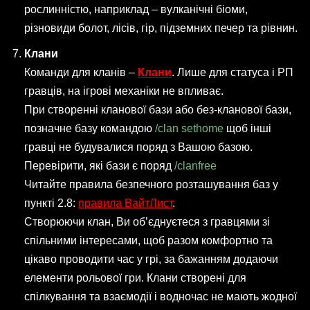
рослинністю, наприклад – вулканічні біоми,
різновиди болот, лісів, гір, підземних печер та рівнин.
Клани
Команди для кланів –
Клани
. Лише для статуса і РП
гравців, на ігрові механіки не впливає.
При створенні кланової бази або без-кланової бази,
позначне базу командою
/clan sethome
щоб інші
гравці не будувалися поряд з Вашою базою.
Перевірити, які бази є поряд
/clanfree
Читайте правила безпечного розташування баз у
пункті 2.8:
правила ВайтЛист
.
Створюючи клан, Ви об’єднуєтеся з гравцями зі
спільними інтересами, щоб разом комфортно та
цікаво проводити час у грі, за бажанням додаючи
елементи рольової гри. Клани створені для
спілкування та взаємодії і водночас не мають жодної