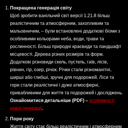
Покращена генерація світу
Щоб зробити ванільний світ версії 1.21.8 більш
реалістичним та атмосферним, захопливим та
мальовничим, – були встановлені додаткові біоми з
особливими кольорами неба, води, трави та
рослинності. Більш природні краєвиди та ландшафт
місцевості. Дерева різних розмірів та форм.
Додаткові різновиди скель, пустель, гаїв, лісів,
рівнин, гір, озер, річок. Річки стали різноманітні,
ширші або глибші, зручні для подорожей. Ліси та
гори стали реалістичні і дуже атмосферні,
привабливими для життя та подорожей і досліджень.
Ознайомитися детальніше (PDF) –
особливості
нової генерації
.
Пори року
Життя світу стає більш реалістичним і атмосферним