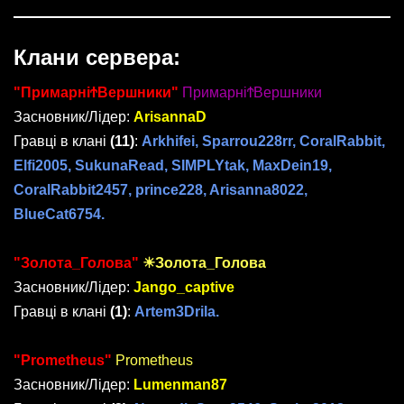
Клани сервера:
"ПримарніϮВершники"
ПримарніϮВершники
Засновник/Лідер:
ArisannaD
Гравці в клані
(11)
:
Arkhifei, Sparrou228rr, CoralRabbit,
Elfi2005, SukunaRead, SIMPLYtak, MaxDein19,
CoralRabbit2457, prince228, Arisanna8022,
BlueCat6754.
"Золота_Голова"
☀Золота_Голова
Засновник/Лідер:
Jango_captive
Гравці в клані
(1)
:
Artem3Drila.
"Prometheus"
Prometheus
Засновник/Лідер:
Lumenman87