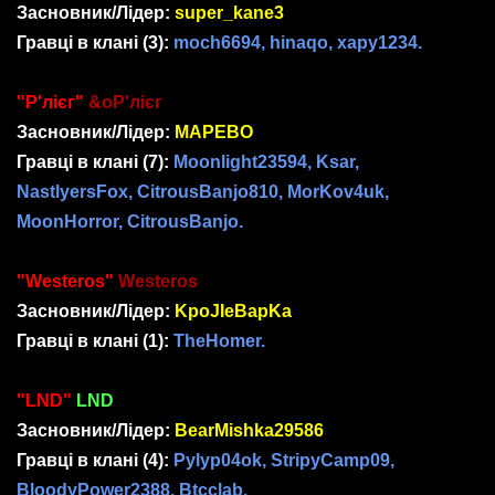
Засновник/Лідер:
super_kane3
Гравці в клані
(3)
:
moch6694, hinaqo, xapy1234.
"Р'лієг"
&oР'лієг
Засновник/Лідер:
MAPEBO
Гравці в клані
(7)
:
Moonlight23594, Ksar,
NastlyersFox, CitrousBanjo810, MorKov4uk,
MoonHorror, CitrousBanjo.
"Westeros"
Westeros
Засновник/Лідер:
KpoJIeBapKa
Гравці в клані
(1)
:
TheHomer.
"LND"
LND
Засновник/Лідер:
BearMishka29586
Гравці в клані
(4)
:
Pylyp04ok, StripyCamp09,
BloodyPower2388, Btcclab.