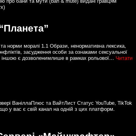
ію про бани та мути (ban & mute) видані гравцям
vx)
“Планета”
а норми моралі 1.1 Образи, ненормативна лексика,
нфліктів, засудження особи за ознаками сексуальної
кою іншою є дозволенимлише в рамках рольової…
Читати
вері ВаніллаПлюс та ВайтЛист Статус YouTube, TikTok
що у вас є свій канал на одній з цих платформ.