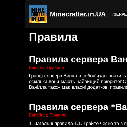
Minecrafter.in.UA
Перейти
/SERV
до
вмісту
Правила
Правила сервера Ван
Ванілла
,
Правила
Гравці сервера Ванілла зобов’язані знати 
оскільки вони мають найвищий пріоритет.Ок
Ванілла також має власні додаткові правил
Правила сервера “В
ВайтЛист
,
Правила
1. Загальні правила 1.1. Грайте чесно та з п