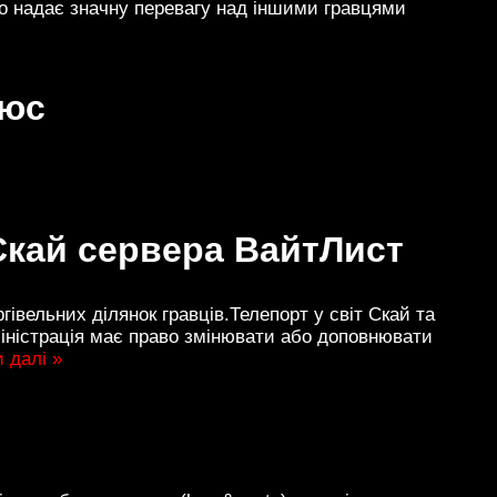
що надає значну перевагу над іншими гравцями
люс
 Скай сервера ВайтЛист
гівельних ділянок гравців.Телепорт у світ Скай та
міністрація має право змінювати або доповнювати
 далі »