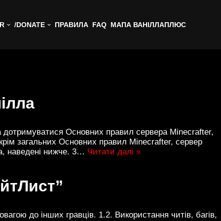
ER
/DONATE
ПРАВИЛА
FAQ
МАПА ВАНІЛЛАПЛЮС
ілла
та дотримуватися Основних правил сервера Minecrafter,
рім загальних Основних правил Minecrafter, сервер
а, наведені нижче. 3…
Читати далі »
айтЛист”
овагою до інших гравців. 1.2. Використання читів, багів,