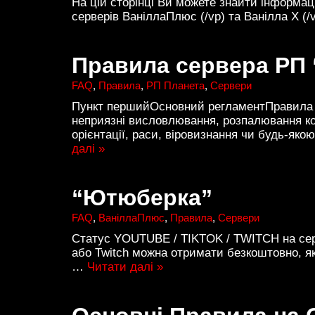
На цій сторінці Ви можете знайти інформац
серверів ВаніллаПлюс (/vp) та Ванілла Х (/
Правила сервера РП 
FAQ
,
Правила
,
РП Планета
,
Сервери
Пункт першийОсновний регламентПравила т
неприязні висловлювання, розпалювання ко
орієнтації, раси, віровизнання чи будь-я
далі »
“Ютюберка”
FAQ
,
ВаніллаПлюс
,
Правила
,
Сервери
Статус YOUTUBE / TIKTOK / TWITCH на сер
або Twitch можна отримати безкоштовно, як
…
Читати далі »