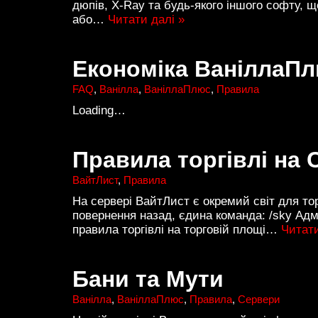
дюпів, X-Ray та будь-якого іншого софту, 
або…
Читати далі »
Економіка ВаніллаП
FAQ
,
Ванілла
,
ВаніллаПлюс
,
Правила
Loading…
Правила торгівлі на
ВайтЛист
,
Правила
На сервері ВайтЛист є окремий світ для тор
повернення назад, єдина команда: /sky Ад
правила торгівлі на торговій площі…
Читати
Бани та Мути
Ванілла
,
ВаніллаПлюс
,
Правила
,
Сервери