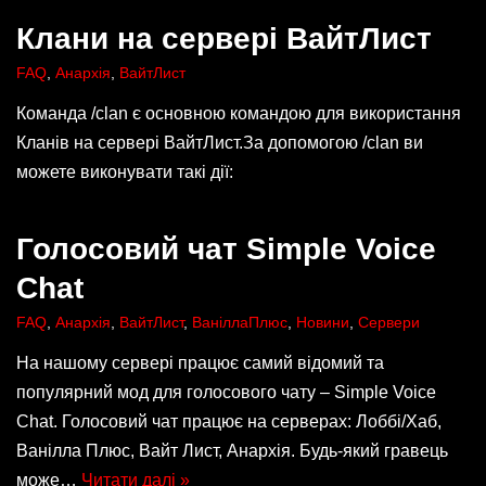
Клани на сервері ВайтЛист
FAQ
,
Анархія
,
ВайтЛист
Команда /clan є основною командою для використання
Кланів на сервері ВайтЛист.За допомогою /clan ви
можете виконувати такі дії:
Голосовий чат Simple Voice
Chat
FAQ
,
Анархія
,
ВайтЛист
,
ВаніллаПлюс
,
Новини
,
Сервери
На нашому сервері працює самий відомий та
популярний мод для голосового чату – Simple Voice
Chat. Голосовий чат працює на серверах: Лоббі/Хаб,
Ванілла Плюс, Вайт Лист, Анархія. Будь-який гравець
може…
Читати далі »