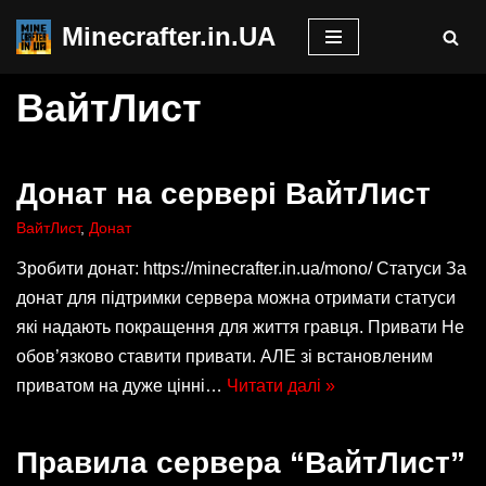
Minecrafter.in.UA
Перейти
до
ВайтЛист
вмісту
Донат на сервері ВайтЛист
ВайтЛист
,
Донат
Зробити донат: https://minecrafter.in.ua/mono/ Статуси За
донат для підтримки сервера можна отримати статуси
які надають покращення для життя гравця. Привати Не
обов’язково ставити привати. АЛЕ зі встановленим
приватом на дуже цінні…
Читати далі »
Правила сервера “ВайтЛист”