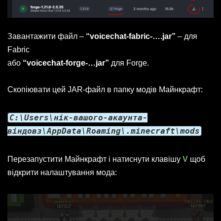
Завантажити файл –
“voicechat-fabric-….jar”
– для
Fabric
або
“voicechat-forge-…jar”
для Forge.
Скопіювати цей JAR-файл в папку модів Майнкрафт:
C:\Users\нік-вашого-акаунта-
віндовз\AppData\Roaming\.minecraft\mods
Перезапустити Майнкрафт і натиснути клавішу
V
щоб
відкрити налаштування мода: