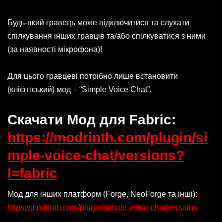
Будь-який гравець може підключитися та слухати
спілкування інших гравців та/або спілкуватися з ними
(за наявності мікрофона)!
Для цього гравцеві потрібно лише встановити
(клієнтський) мод – “Simple Voice Chat”.
Скачати М
од для Fabric:
https://modrinth.com/plugin/si
mple-voice-chat/versions?
l=fabric
Мод для інших платформ (Forge, NeoForge та інші):
https://modrinth.com/plugin/simple-voice-chat/versions