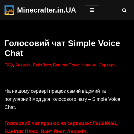
Minecrafter.in.UA
Перейти
до
вмісту
Голосовий чат Simple Voice
Chat
FAQ
,
Анархія
,
ВайтЛист
,
ВаніллаПлюс
,
Новини
,
Сервери
На нашому сервері працює самий відомий та
популярний мод для голосового чату – Simple Voice
Chat.
Голосовий чат працює на серверах: Лоббі/Хаб,
Ванілла Плюс, Вайт Лист, Анархія.