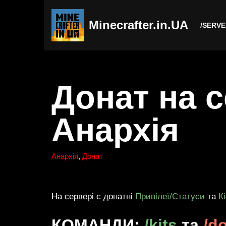
Minecrafter.in.UA
Перейти
/SERV
до
вмісту
Донат на с
Анархія
Анархія
,
Донат
На сервері є донатні
Привілеї/Статуси
та
К
КОМАНДИ:
/kits
та
/d