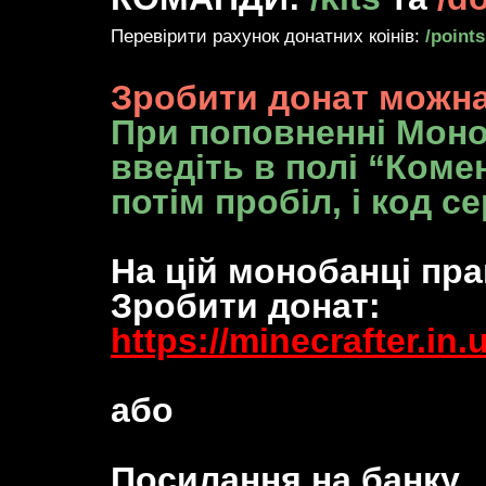
Перевірити рахунок донатних коінів:
/points
Зробити донат можна
При поповненні Моно
введіть в полі “Коме
потім пробіл, і код с
На цій монобанці пр
Зробити донат:
https://minecrafter.in
або
Посилання на банку