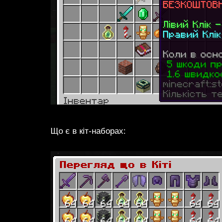
Що є в кіт-наборах: