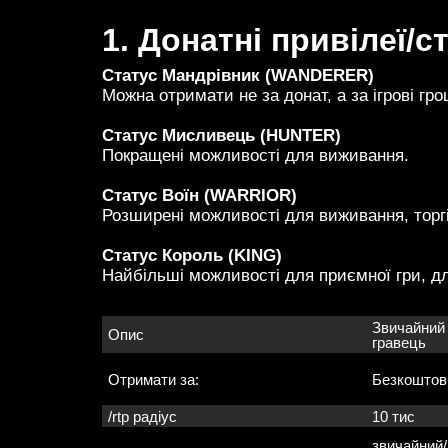
1. Донатні привілеї/с
Статус Мандрівник (WANDERER)
Можна отримати не за донат, а за ігрові г
Статус Мисливець (HUNTER)
Покращені можливості для виживання.
Статус Воїн (WARRIOR)
Розширені можливості для виживання, торгів
Статус Король (KING)
Найбільші можливості для приємної гри, для
Звичайний
Опис
гравець
Отримати за:
Безкоштов
/rtp радіус
10 тис
звичайний/