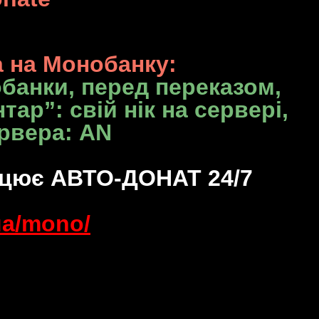
 на Монобанку:
банки, перед переказом,
нтар”
: свій нік на сервері,
ервера: AN
ацює АВТО-ДОНАТ 24/7
.ua/mono/