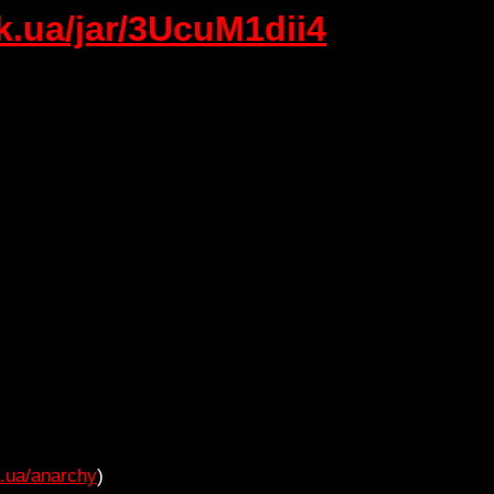
.ua/jar/3UcuM1dii4
a.ua/anarchy
)