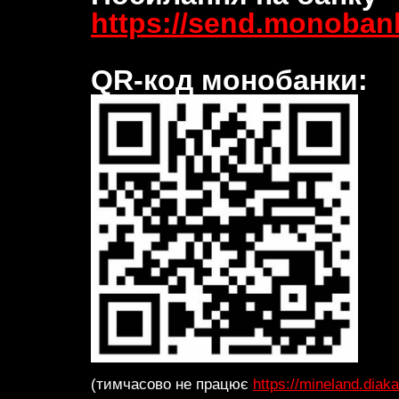
https://send.monobank
QR-код монобанки:
(тимчасово не працює
https://mineland.diak