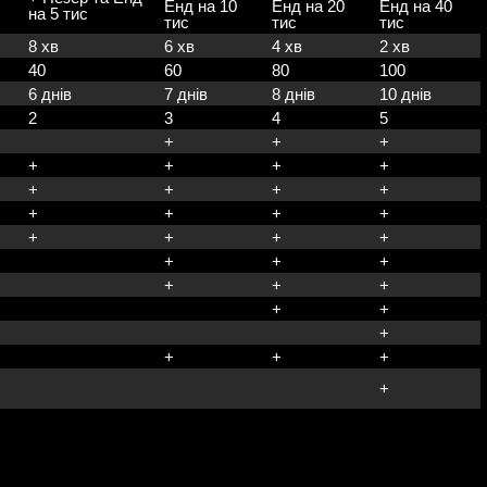
Енд на 10
Енд на 20
Енд на 40
на 5 тис
тис
тис
тис
8 хв
6 хв
4 хв
2 хв
40
60
80
100
6 днів
7 днів
8 днів
10 днів
2
3
4
5
+
+
+
+
+
+
+
+
+
+
+
+
+
+
+
+
+
+
+
+
+
+
+
+
+
+
+
+
+
+
+
+