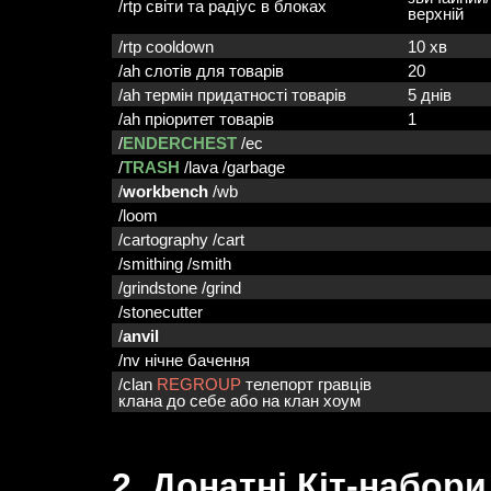
/rtp світи та радіус в блоках
верхній
/rtp cooldown
10 хв
/ah слотів для товарів
20
/ah термін придатності товарів
5 днів
/ah пріоритет товарів
1
/
ENDERCHEST
/ec
/
TRASH
/lava /garbage
/
workbench
/wb
/loom
/cartography /cart
/smithing /smith
/grindstone /grind
/stonecutter
/
anvil
/nv нічне бачення
/clan
REGROUP
телепорт гравців
клана до себе або на клан хоум
2. Донатні Кіт-набори