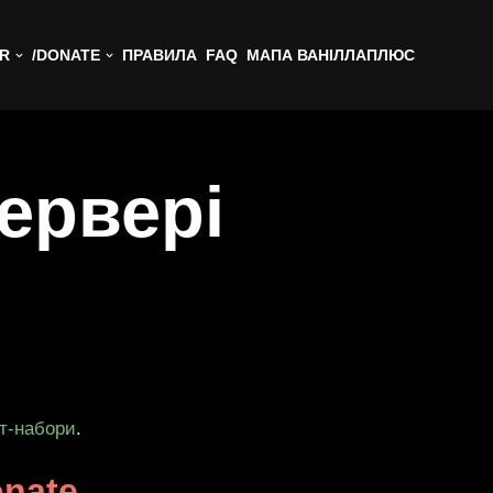
ER
/DONATE
ПРАВИЛА
FAQ
МАПА ВАНІЛЛАПЛЮС
ервері
іт-набори
.
onate