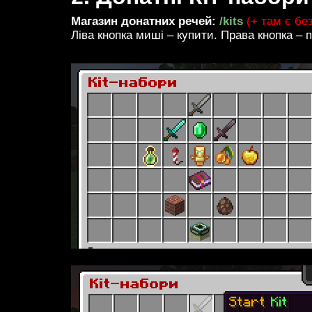
Магазин донатних речей:
/kits
(+ там є бе
Ліва кнопка миші – купити. Права кнопка – 