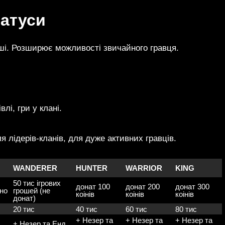
татуси
роші. Розширює можливості звичайного гравця.
лі, гри у клані.
 лідерів-кланів, для дуже активних гравців.
WANDERER
HUNTER
WARRIOR
KING
50 тис ігрових
донат 100
донат 200
донат 300
но
грошей (не
коінів
коінів
коінів
донат)
20 тис
40 тис
60 тис
80 тис
+ Незер та
+ Незер та
+ Незер та
+ Незер та Енд