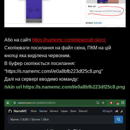
Або на сайті
https://namemc.com/minecraft-skins
Скопіювати посилання на файл скіна, ПКМ на цій
кнопці яка виділена червоним.
В буфер скопіюється посилання:
“https://s.namemc.com/i/e0a8bfb223df25c8.png”
Далі на сервері вводимо команду:
/skin url https://s.namemc.com/i/e0a8bfb223df25c8.png